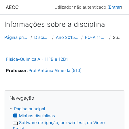
Ir para o conteúdo principal
AECC
Utilizador não autenticado (
Entrar
)
Informações sobre a disciplina
Página principal
Disciplinas
Ano 2015_2016
FQ-A 11B 12B1
Sumário
Fisica-Quimica A - 11ºB e 12B1
Professor:
Prof António Almeida [510]
Ignorar Navegação
Navegação
Página principal
Minhas disciplinas
Software de ligação, por wireless, do Video
Projet...